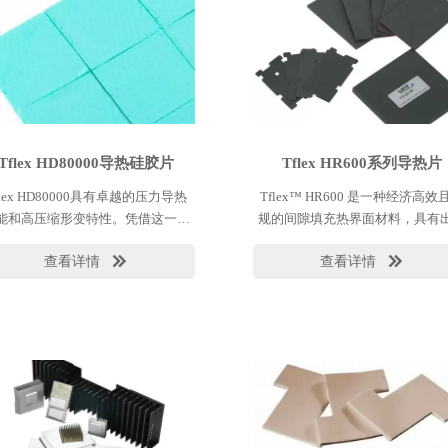
Tflex HD80000导热硅胶片
Tflex HR600系列导热片
flex HD80000具有卓越的压力导热
Tflex™ HR600 是一种经济高效
能和高压缩形变特性。凭借这一系
规的间隙填充热界面材料，具有
优势，可以在产生低热阻的同时将
的热性能和适用于大规模生产应
查看详情
查看详情


部件的压力减至最小。于是，设备
出色处理能力。
承受的机械压力和热问题更低。
flex HD80000材料非常柔软，却也
以手动装配和应用，无需借助玻璃
维和其他强化层以便保持产品卓越
的热力性能。