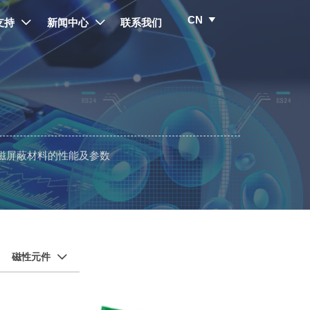
CN

支持
新闻中心
联系我们


磁屏蔽材料的性能及参数
磁性元件
