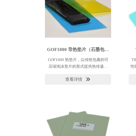
GOF1000 导热垫片（石墨包覆
泡棉）
GOF1000 热垫片，以传统包裹的可
T
压缩泡沫垫片的形式提供热传递性
性
能。GOF1000 结合了 Tgon™ 9000
列
查看详情

合成石墨外包装的热传递性能和泡沫
对
芯的可重复压缩和回弹。 GOF1000
使用聚氨酯泡沫。
T
可
纤