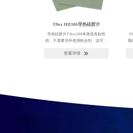
Tflex HD300导热硅胶片
导热硅胶片T-flex300本身是有粘性
T
的，不需要另外使用粘合剂，这可增
顺
加导热性能并降低成本。T-flex300可
W
查看详情

以随货提供粘贴在它上面的一层永久
性金属化衬层，便于材料的使用。这
个金属化衬层的表面磨擦很小，可以
简化返修和装配。提供厚度为
0.25mm至5.06mm的电气绝缘材料。