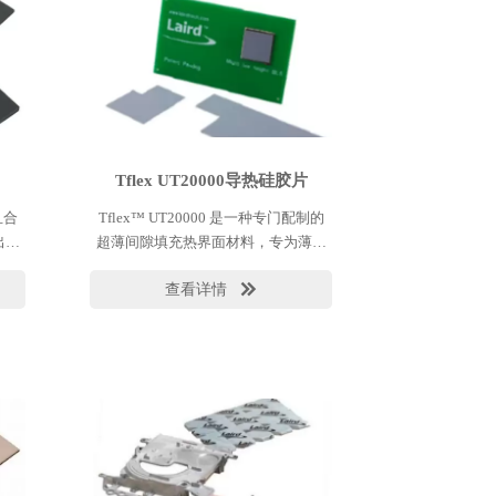
Tflex UT20000导热硅胶片
且合
Tflex™ UT20000 是一种专门配制的
出色
超薄间隙填充热界面材料，专为薄界
用的
面设计，具有出色的热性能和高顺应
查看详情

性。它的设计没有嵌入增强玻璃纤
维，以最大限度地减少接触电阻，但
在组装过程中仍然允许轻松的材料处
理和耐用性。