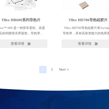
Tflex HR600系列导热片
Tflex HD700导热硅胶片
flex™ 600 是一种异常柔软、高度
Tflex HD700导热硅胶片有5w/m
应的间隙填充界面垫，导热率为 3
导热率，具有高形变能力的热界
/mK。这些出色的性能是组合物中
料，有最小的板间和元器件应力
查看详情
查看详情


专有的氮化硼填料的结果。
时需要好的缝隙和公差的填充能
>
1
2
Next