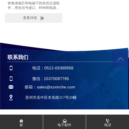
铁氧体磁芯和电磁干扰杂讯过滤组
件，用在信号接口、时钟和电源线
的抗电磁干扰上。

查看详情
联系我们


电话：0512-69388958

微信 : 15370087785

邮箱：sales@szxinche.com

苏州市吴中区木东路317号20幢



家
电子邮件
电话