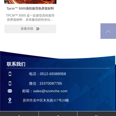
Tpcm™ 5000高性能导热界面材料
TPCM™ 5000 是一款新型高性能导
热界面材料，具有极佳的性价比。
5.3 W/mK 的导热系数、非常小的粘
合层厚度，与装配表面极佳的润湿

查看详情

性，使得TPCM™ 5000具有非常低
的综合热阻。TPCM™ 5000可在
50℃ – 70℃ 之间软化，在较低的压
力下就可达到25um的最小粘合层厚
度。
联系我们

电话：0512-69388958

微信 : 15370087785

邮箱：sales@szxinche.com

苏州市吴中区木东路317号20幢