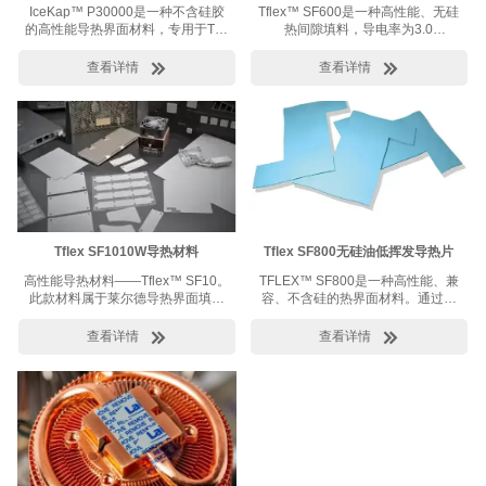
材料
IceKap™ P30000是一种不含硅胶
Tflex™ SF600是一种高性能、无硅
的高性能导热界面材料，专用于TIM
热间隙填料，导电率为3.0
1.5和TIM 2应用。在某些情况下，
W/mK.Tflex™ SF600专为硅敏感应
IceKap ™ P30000可用于TIM 1应
用而设计。这种材料符合RoHS标


查看详情
查看详情
用。IceKap™ P30000选用独特的
准。
聚合物，能够提高系统性能。
Tflex SF1010W导热材料
Tflex SF800无硅油低挥发导热片
高性能导热材料——Tflex™ SF10。
TFLEX™ SF800是一种高性能、兼
此款材料属于莱尔德导热界面填缝
容、不含硅的热界面材料。通过将
材料产品系列，该材料不含硅胶，
极高的热导率与特殊的湿润特性耦
导热系数为10 W/mk，在压力形变情
合，TFLEX™ SF800可提供了当今


查看详情
查看详情
況下，只要极小的压力就具有绝佳
世界上最低的热阻值。这使得其非
的压缩量 ,同时达到最低的热阻。
常适用于基于硅和硅敏感的应用。