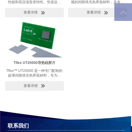
性能和高压缩形变特性。凭借这一
规的间隙填充热界面材料，具有出
系列优势，可以在产生低热阻的同
色的热性能和适用于大规模生产应

时将对部件的压力减至最小。于
用的出色处理能力。


查看详情
查看详情
是，设备承受的机械压力和热问题
更低。
Tflex HD80000材料非常柔软，却也
可以手动装配和应用，无需借助玻
璃纤维和其他强化层以便保持产品
卓越的热力性能。
Tflex UT20000导热硅胶片
Tflex™ UT20000 是一种专门配制的
超薄间隙填充热界面材料，专为薄
界面设计，具有出色的热性能和高
顺应性。它的设计没有嵌入增强玻

查看详情
璃纤维，以最大限度地减少接触电
阻，但在组装过程中仍然允许轻松
的材料处理和耐用性。
联系我们