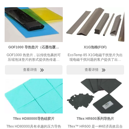
GOF1000 导热垫片（石墨包覆泡
X1G泡棉(FOF)
棉）
GOF1000 热垫片，以传统包裹的可
EcoTemp 85 X1G电磁干扰垫片为出
压缩泡沫垫片的形式提供热传递性
现电磁干扰问题的客户提供了出色
能。GOF1000 结合了 Tgon™ 9000
的电磁干扰屏蔽性能。
合成石墨外包装的热传递性能和泡


查看详情
查看详情
沫芯的可重复压缩和回弹。
GOF1000 使用聚氨酯泡沫。
Tflex HD80000导热硅胶片
Tflex HR600系列导热片
Tflex HD80000具有卓越的压力导热
Tflex™ HR600 是一种经济高效且合